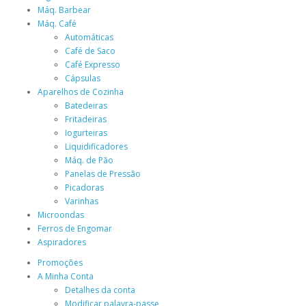
Máq. Barbear
Máq. Café
Automáticas
Café de Saco
Café Expresso
Cápsulas
Aparelhos de Cozinha
Batedeiras
Fritadeiras
Iogurteiras
Liquidificadores
Máq. de Pão
Panelas de Pressão
Picadoras
Varinhas
Microondas
Ferros de Engomar
Aspiradores
Promoções
A Minha Conta
Detalhes da conta
Modificar palavra-passe