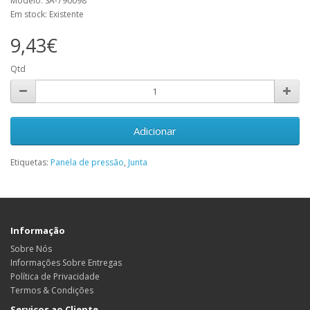
Modelo: SA-790098
Em stock: Existente
9,43€
Qtd
Adicionar
Etiquetas:
Panela de pressão
,
Junta
Informação
Sobre Nós
Informações Sobre Entregas
Política de Privacidade
Termos & Condições
Serviços ao Cliente