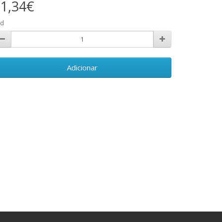
1,34€
td
Adicionar