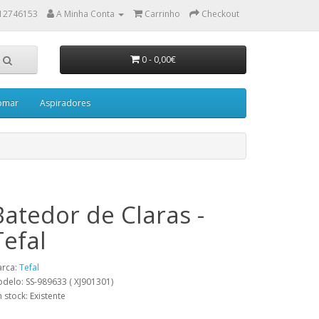
12746153
A Minha Conta
Carrinho
Checkout
0 - 0,00€
gomar
Aspiradores
Batedor de Claras -
Tefal
rca:
Tefal
delo: SS-989633 ( XJ901301)
 stock: Existente