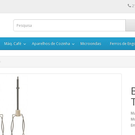
2
Máq. Café
Aparelhos de Cozinha
Microondas
Ferros de En
Ma
Mo
Em